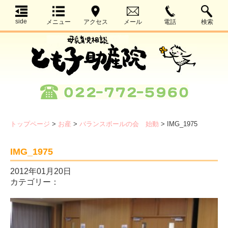
side
メニュー
アクセス
メール
電話
検索
トップページ
>
お産
>
バランスボールの会 始動
>
IMG_1975
IMG_1975
2012年01月20日
カテゴリー：