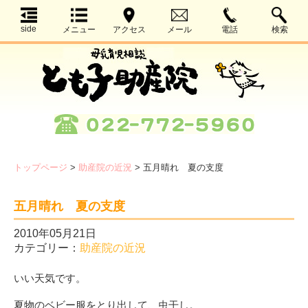
side
メニュー
アクセス
メール
電話
検索
トップページ
>
助産院の近況
>
五月晴れ 夏の支度
五月晴れ 夏の支度
2010年05月21日
カテゴリー：
助産院の近況
いい天気です。
夏物のベビー服をとり出して、虫干し。