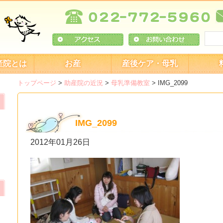
産院とは
お産
産後ケア・母乳
トップページ
>
助産院の近況
>
母乳準備教室
>
IMG_2099
IMG_2099
2012年01月26日