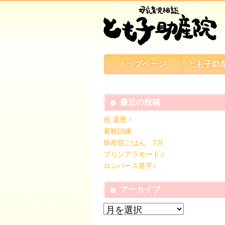
トップページ
とも子助
最近の投稿
祝 還暦！
避難訓練
助産院ごはん 7月
プリンアラモード♫
ロンパース甚平♪
アーカイブ