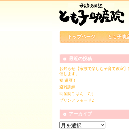
トップページ
とも子助
最近の投稿
お知らせ【家族で楽しむ子育て教室】
催します。
祝 還暦！
避難訓練
助産院ごはん 7月
プリンアラモード♫
アーカイブ