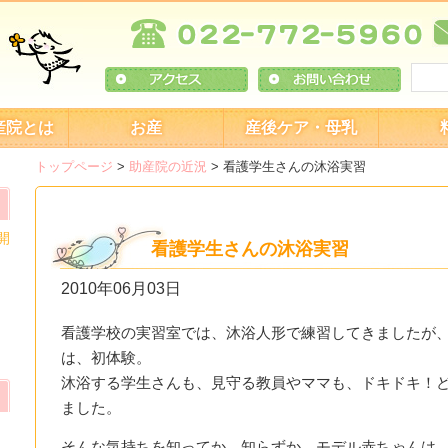
産院とは
お産
産後ケア・母乳
トップページ
>
助産院の近況
>
看護学生さんの沐浴実習
開
看護学生さんの沐浴実習
2010年06月03日
看護学校の実習室では、沐浴人形で練習してきましたが
は、初体験。
沐浴する学生さんも、見守る教員やママも、ドキドキ！
ました。
そんな気持ちを知ってか、知らずか、モデル赤ちゃんは