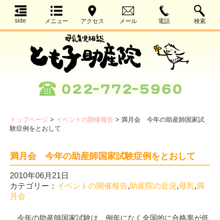
side
メニュー
アクセス
メール
電話
検索
トップページ
>
イベントの開催報告
>
満月会 今年の助産師国家試
験症例をとおして
満月会 今年の助産師国家試験症例をとおして
2010年06月21日
カテゴリー：
イベントの開催報告
,
助産院の近況
,
母乳
,
満
月会
今年の助産師国家試験は、例年になく全国的に合格率が低