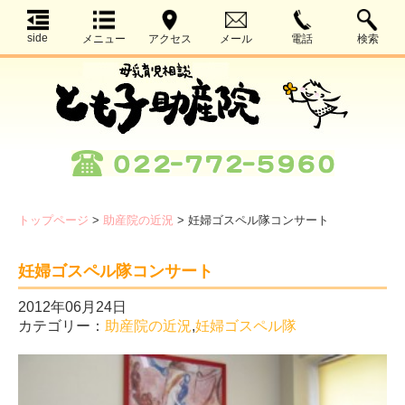
side
メニュー
アクセス
メール
電話
検索
トップページ
>
助産院の近況
>
妊婦ゴスペル隊コンサート
妊婦ゴスペル隊コンサート
2012年06月24日
カテゴリー：
助産院の近況
,
妊婦ゴスペル隊