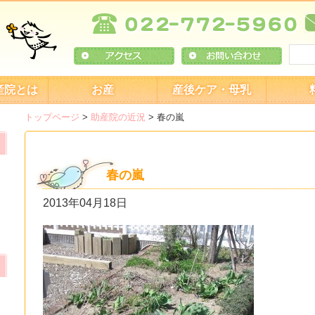
産院とは
お産
産後ケア・母乳
トップページ
>
助産院の近況
>
春の嵐
春の嵐
2013年04月18日