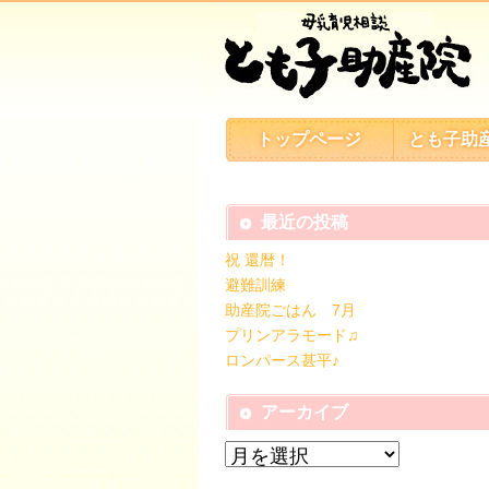
トップページ
とも子助
最近の投稿
祝 還暦！
避難訓練
助産院ごはん 7月
プリンアラモード♫
ロンパース甚平♪
アーカイブ