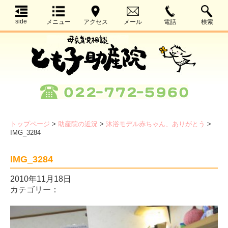
side
メニュー
アクセス
メール
電話
検索
トップページ
>
助産院の近況
>
沐浴モデル赤ちゃん、ありがとう
>
IMG_3284
IMG_3284
2010年11月18日
カテゴリー：