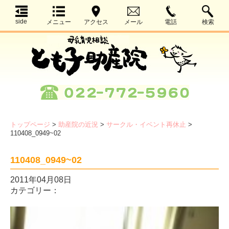
side
メニュー
アクセス
メール
電話
検索
トップページ
>
助産院の近況
>
サークル・イベント再休止
>
110408_0949~02
110408_0949~02
2011年04月08日
カテゴリー：