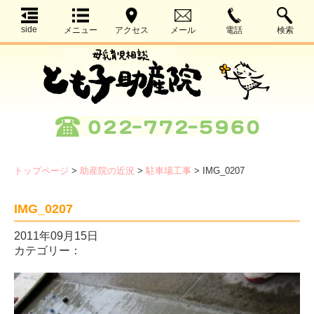
side
メニュー
アクセス
メール
電話
検索
トップページ
>
助産院の近況
>
駐車場工事
>
IMG_0207
IMG_0207
2011年09月15日
カテゴリー：