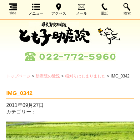
side
メニュー
アクセス
メール
電話
検索
トップページ
>
助産院の近況
>
稲刈りはじまりました
>
IMG_0342
IMG_0342
2011年09月27日
カテゴリー：