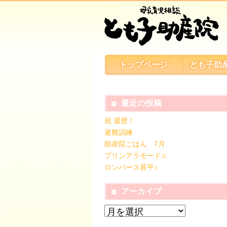
トップページ
とも子助
最近の投稿
祝 還暦！
避難訓練
助産院ごはん 7月
プリンアラモード♫
ロンパース甚平♪
アーカイブ