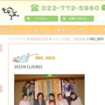
産院とは
お産
産後ケア・母乳
トップページ
>
助産院の近況
>
スタッフ遠足 作並温泉
>
IMG_0610
IMG_0610
2011年11月06日