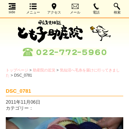
side
メニュー
アクセス
メール
電話
検索
トップページ
>
助産院の近況
>
気仙沼へ毛糸を届けに行ってきまし
た
>
DSC_0781
DSC_0781
2011年11月06日
カテゴリー：