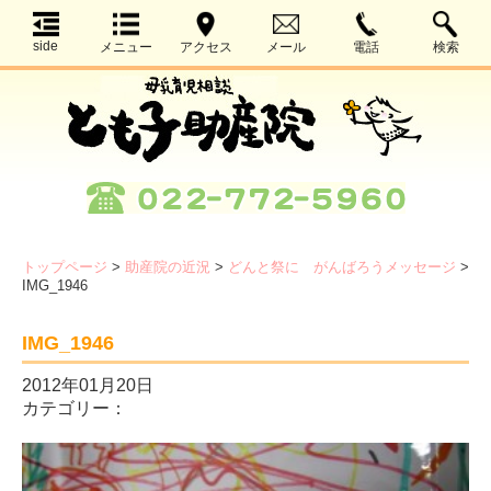
side
メニュー
アクセス
メール
電話
検索
トップページ
>
助産院の近況
>
どんと祭に がんばろうメッセージ
>
IMG_1946
IMG_1946
2012年01月20日
カテゴリー：