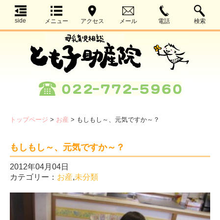
side
メニュー
アクセス
メール
電話
検索
トップページ
>
お産
>
もしもし～、元気ですか～？
もしもし～、元気ですか～？
2012年04月04日
カテゴリー：
お産
,
未分類