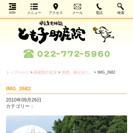
side
メニュー
アクセス
メール
電話
検索
トップページ
>
助産院の近況
>
突然、秋がきた。
>
IMG_2682
IMG_2682
2010年09月26日
カテゴリー：