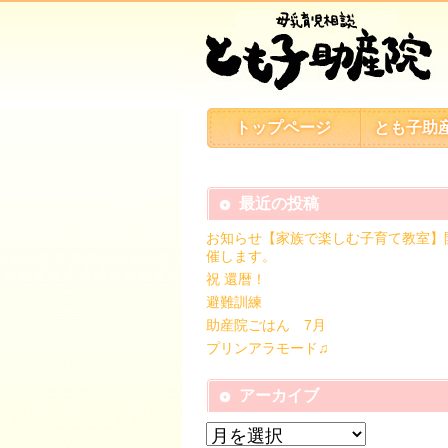
トップページ
とも子助
最近の投稿
お知らせ【家族で楽しむ子育て教室】
催します。
祝 還暦！
避難訓練
助産院ごはん 7月
プリンアラモード♫
アーカイブ