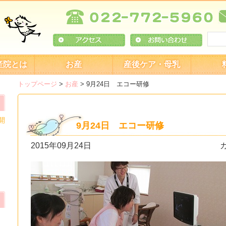
産院とは
お産
産後ケア・母乳
トップページ
>
お産
>
9月24日 エコー研修
開
9月24日 エコー研修
2015年09月24日