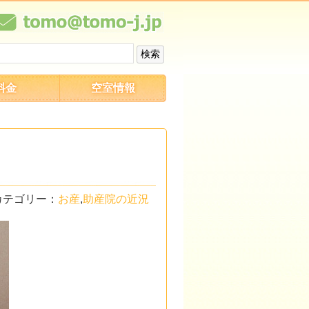
料金
空室情報
カテゴリー：
お産
,
助産院の近況