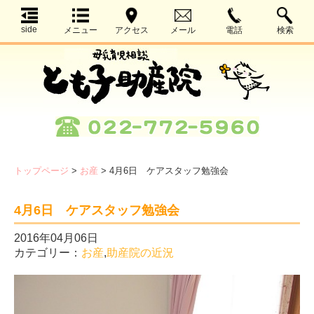
side
メニュー
アクセス
メール
電話
検索
トップページ
>
お産
>
4月6日 ケアスタッフ勉強会
4月6日 ケアスタッフ勉強会
2016年04月06日
カテゴリー：
お産
,
助産院の近況