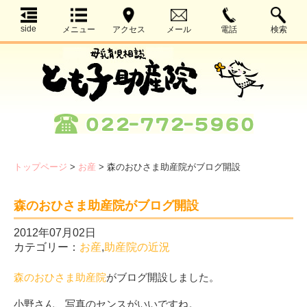
side
メニュー
アクセス
メール
電話
検索
トップページ
>
お産
>
森のおひさま助産院がブログ開設
森のおひさま助産院がブログ開設
2012年07月02日
カテゴリー：
お産
,
助産院の近況
森のおひさま助産院
がブログ開設しました。
小野さん、写真のセンスがいいですね。