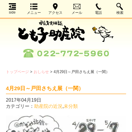
side
メニュー
アクセス
メール
電話
検索
トップページ
>
おしらせ
>
4月29日～戸田さちえ展（一関）
4月29日～戸田さちえ展（一関）
2017年04月19日
カテゴリー：
助産院の近況
,
未分類