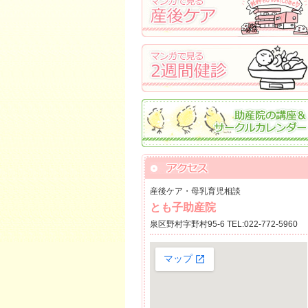
産後ケア・母乳育児相談
とも子助産院
泉区野村字野村95-6 TEL:022-772-5960