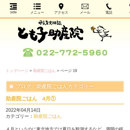
side
メニュー
アクセス
メール
電話
トップページ
>
助産院ごはん
>
ページ 19
ブログ 助産院ごはんカテゴリー
助産院ごはん 4月①
2022年04月14日
カテゴリー：
助産院ごはん
４月というのに東北地方では夏日を観測するなど、満開の桜