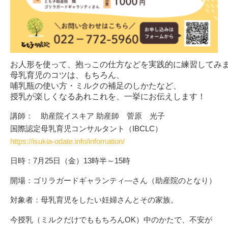
お人形を使って、抱っこの仕方などを実践的に練習してみま
母乳育児のコツは、もちろん、

哺乳瓶の使い方・ミルクの補足のしかたなど、

授乳が楽しくなるあれこれを、一挙にお伝えします！
講師： 助産院イスキア 助産師 菅原 光子
国際認定母乳育児コンサルタント（IBCLC）
https://isukia-odate.info/infomation/
日時：7月25日（金）13時半～15時
開場：ゴリラガードギャランティ―さん（助産院のとなり）
対象者：母乳育児をしたい妊婦さんとその家族。
今授乳（ミルクだけでももちろんOK）中のかたで、不安が