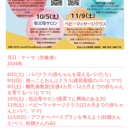
月日：テーマ（対象者）
2024年
8/31(土)：パパクラス(赤ちゃんを迎えるパパたち）
9/1(日)：抱っことおんぶクラス(産前産後のパパとママ)
9/7(土)：離乳食教室(生後4カ月～12カ月までの赤ちゃん
を育てるパパとママ)
10/5(土)：祖父母サロン(孫育てに興味のある方)
11/9(土)：ベビーマッサージクラス(12カ月までの赤ちゃ
んとパパ、ママ)
11/10(日)：アフターバースプランを考えよう(妊婦さん
とパパ、妊婦さんのみ)